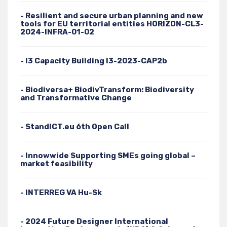
- Resilient and secure urban planning and new
tools for EU territorial entities HORIZON-CL3-
2024-INFRA-01-02
- I3 Capacity Building I3-2023-CAP2b
- Biodiversa+ BiodivTransform: Biodiversity
and Transformative Change
- StandICT.eu 6th Open Call
- Innowwide Supporting SMEs going global –
market feasibility
- INTERREG VA Hu-Sk
- 2024 Future Designer International