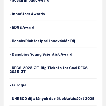
- Social Impact Award
- InnoStars Awards
- EDGE Award
- BoschxRichter Ipari Innovációs Díj
- Danubius Young Scientist Award
- RFCS-2025-JT-Big Tickets for Coal RFCS-
2025-JT
- Eurogia
- UNESCO díj a lányok és nők oktatásáért 2025.