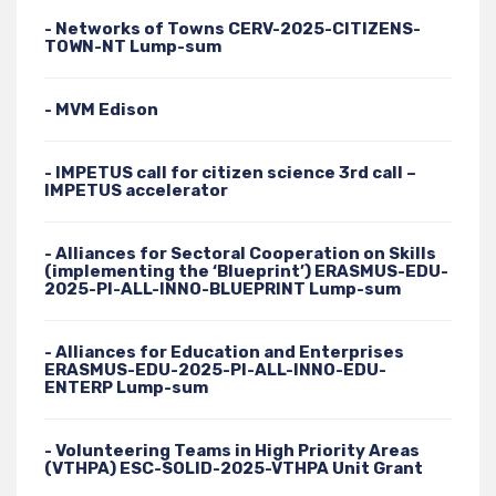
- Networks of Towns CERV-2025-CITIZENS-
TOWN-NT Lump-sum
- MVM Edison
- IMPETUS call for citizen science 3rd call –
IMPETUS accelerator
- Alliances for Sectoral Cooperation on Skills
(implementing the ‘Blueprint’) ERASMUS-EDU-
2025-PI-ALL-INNO-BLUEPRINT Lump-sum
- Alliances for Education and Enterprises
ERASMUS-EDU-2025-PI-ALL-INNO-EDU-
ENTERP Lump-sum
- Volunteering Teams in High Priority Areas
(VTHPA) ESC-SOLID-2025-VTHPA Unit Grant