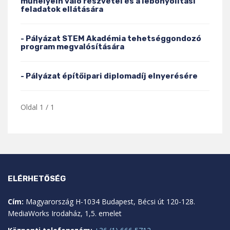
műhelyein való részvétel és a lebonyolítási
feladatok ellátására
- Pályázat STEM Akadémia tehetséggondozó
program megvalósítására
- Pályázat építőipari diplomadíj elnyerésére
Oldal 1 / 1
ELÉRHETŐSÉG
Cím:
Magyarország H-1034 Budapest, Bécsi út 120-128.
MediaWorks Irodaház, 1,5. emelet