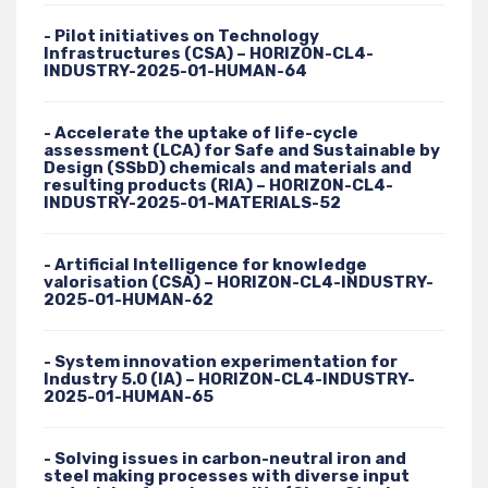
- Pilot initiatives on Technology
Infrastructures (CSA) – HORIZON-CL4-
INDUSTRY-2025-01-HUMAN-64
- Accelerate the uptake of life-cycle
assessment (LCA) for Safe and Sustainable by
Design (SSbD) chemicals and materials and
resulting products (RIA) – HORIZON-CL4-
INDUSTRY-2025-01-MATERIALS-52
- Artificial Intelligence for knowledge
valorisation (CSA) – HORIZON-CL4-INDUSTRY-
2025-01-HUMAN-62
- System innovation experimentation for
Industry 5.0 (IA) – HORIZON-CL4-INDUSTRY-
2025-01-HUMAN-65
- Solving issues in carbon-neutral iron and
steel making processes with diverse input