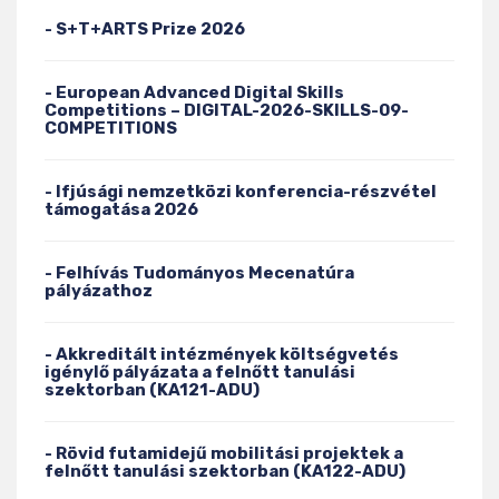
- S+T+ARTS Prize 2026
- European Advanced Digital Skills
Competitions – DIGITAL-2026-SKILLS-09-
COMPETITIONS
- Ifjúsági nemzetközi konferencia-részvétel
támogatása 2026
- Felhívás Tudományos Mecenatúra
pályázathoz
- Akkreditált intézmények költségvetés
igénylő pályázata a felnőtt tanulási
szektorban (KA121-ADU)
- Rövid futamidejű mobilitási projektek a
felnőtt tanulási szektorban (KA122-ADU)