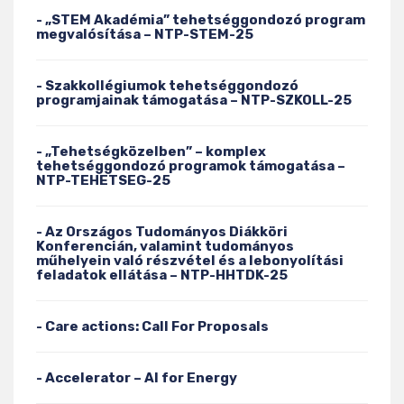
- „STEM Akadémia” tehetséggondozó program
megvalósítása – NTP-STEM-25
- Szakkollégiumok tehetséggondozó
programjainak támogatása – NTP-SZKOLL-25
- „Tehetségközelben” – komplex
tehetséggondozó programok támogatása –
NTP-TEHETSEG-25
- Az Országos Tudományos Diákköri
Konferencián, valamint tudományos
műhelyein való részvétel és a lebonyolítási
feladatok ellátása – NTP-HHTDK-25
- Care actions: Call For Proposals
- Accelerator – AI for Energy