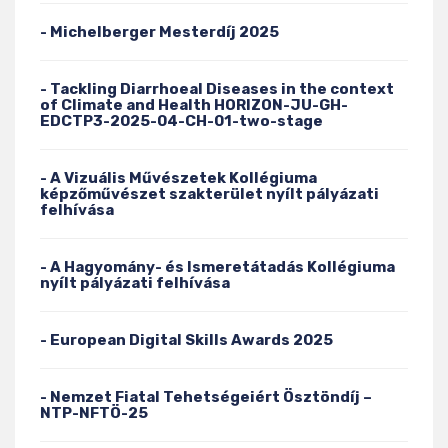
- Michelberger Mesterdíj 2025
- Tackling Diarrhoeal Diseases in the context
of Climate and Health HORIZON-JU-GH-
EDCTP3-2025-04-CH-01-two-stage
- A Vizuális Művészetek Kollégiuma
képzőművészet szakterület nyílt pályázati
felhívása
- A Hagyomány- és Ismeretátadás Kollégiuma
nyílt pályázati felhívása
- European Digital Skills Awards 2025
- Nemzet Fiatal Tehetségeiért Ösztöndíj –
NTP-NFTÖ-25