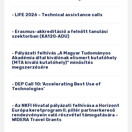
- LIFE 2026 – Technical assistance calls
- Erasmus-akkreditáció a felnőtt tanulási
szektorban (KA120-ADU)
- Pályázati felhívás „A Magyar Tudományos
Akadémia által kiválónak elismert kutatóhely
(MTA kiváló kutatóhely)” minősítés
megszerzésére
- DEP Call 10: ‘Accelerating Best Use of
Technologies’
- Az NKFI Hivatal pályázati felhívása a Horizont
Európa keretprogram II. pillér partnerkereső
rendezvényein való részvétel támogatására –
WIDERA Travel Grants