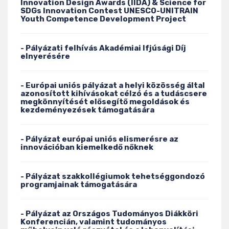
Innovation Design Awards (IIDA) & Science for
SDGs Innovation Contest UNESCO-UNITRAIN
Youth Competence Development Project
- Pályázati felhívás Akadémiai Ifjúsági Díj
elnyerésére
- Európai uniós pályázat a helyi közösség által
azonosított kihívásokat célzó és a tudáscsere
megkönnyítését elősegítő megoldások és
kezdeményezések támogatására
- Pályázat európai uniós elismerésre az
innovációban kiemelkedő nőknek
- Pályázat szakkollégiumok tehetséggondozó
programjainak támogatására
- Pályázat az Országos Tudományos Diákköri
Konferencián, valamint tudományos