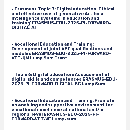
- Erasmus+ Topic 7: Digital education: Ethical
and effective use of generative Artificial
Intelligence systems in education and
training’ ERASMUS-EDU-2025-PI-FORWARD-
DIGITAL-AI
- Vocational Education and Training:
Development of joint VET qualifications and
modules ERASMUS-EDU-2025-PI-FORWARD-
VET-QM Lump Sum Grant
- Topic 6: Digital education: Assessment of
digital skills and competences ERASMUS-EDU-
2025-PI-FORWARD-DIGITAL-SC Lump Sum
- Vocational Education and Training: Promote
an enabling and supportive environment for
vocational excellence at national and/or
regional level ERASMUS-EDU-2025-PI-
FORWARD-VET-VE Lump-sum