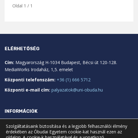
Oldal 1 / 1
ELÉRHETŐSÉG
Cím:
Magyarország H-1034 Budapest, Bécsi út 120-128.
MediaWorks Irodaház, 1,5. emelet
Központi telefonszám:
+36 (1) 666 5712
Központi e-mail cím:
palyazatok@uni-obuda.hu
INFORMÁCIÓK
Impresszum
Szolgáltatásaink biztosítása és a legjobb felhasználói élmény
érdekében az Óbudai Egyetem cookie-kat használ ezen az
Pályázatindító űrlap
oldalon. A cookie-k használatával és a vonatkozó