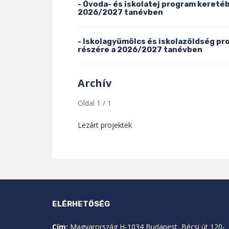
- Óvoda- és iskolatej program kereté
2026/2027 tanévben
- Iskolagyümölcs és iskolazöldség p
részére a 2026/2027 tanévben
Archív
Oldal 1 / 1
Lezárt projektek
ELÉRHETŐSÉG
Cím:
Magyarország H-1034 Budapest, Bécsi út 120-