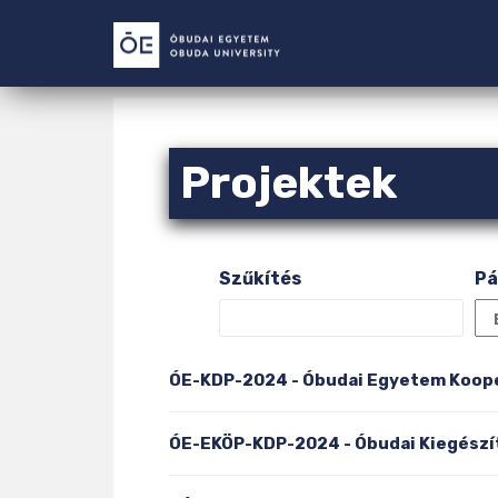
S
k
i
p
t
o
m
Projektek
a
i
n
c
Szűkítés
Pá
o
n
t
e
ÓE-KDP-2024 - Óbudai Egyetem Kooper
n
t
ÓE-EKÖP-KDP-2024 - Óbudai Kiegészí