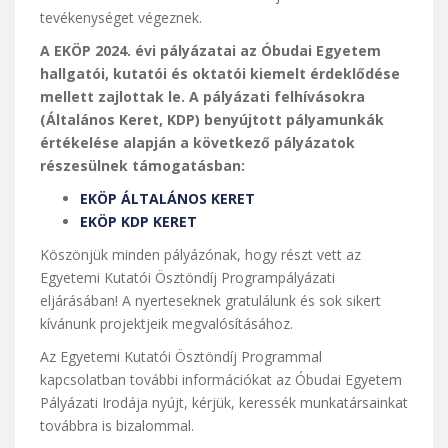
tevékenységet végeznek.
A EKÖP 2024. évi pályázatai az Óbudai Egyetem
hallgatói, kutatói és oktatói kiemelt érdeklődése
mellett zajlottak le. A pályázati felhívásokra
(Általános Keret, KDP) benyújtott pályamunkák
értékelése alapján a következő pályázatok
részesülnek támogatásban:
EKÖP ÁLTALÁNOS KERET
EKÖP KDP KERET
Köszönjük minden pályázónak, hogy részt vett az
Egyetemi Kutatói Ösztöndíj Programpályázati
eljárásában! A nyerteseknek gratulálunk és sok sikert
kívánunk projektjeik megvalósításához.
Az Egyetemi Kutatói Ösztöndíj Programmal
kapcsolatban további információkat az Óbudai Egyetem
Pályázati Irodája nyújt, kérjük, keressék munkatársainkat
továbbra is bizalommal.