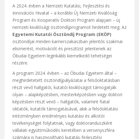
A 2024. évben a Nemzeti Kutatási, Fejlesztési és
Innovációs Hivatal – a korábbi Új Nemzeti Kiválóság
Program és Kooperatív Doktori Program alapjain – új
nemzeti kiválósági ösztöndíjprogramot hirdetett meg. Az
Egyetemi Kutatói Ösztöndíj Program (EKÖP)
ösztöndíjai minden karrierszakaszban jelentős szakmai
elismerést, motivációt és presztízst jelentenek az
Óbudai Egyetem leginkább kiemelkedő tehetségei
részére.
A program 2024. évben – az Óbudai Egyetem által –
meghirdetetett ösztöndíjpályázatai a felsőoktatásban
részt vevő hallgatói, kutatói kiválóságot támogatják
olyan – alapképzésben, mesterképzésben vagy doktori
képzésben részt vevő – hallgatók, valamint fiatal
oktatók, kutatók támogatásával, akik a felsőoktatási
intézményben eredményes kutatási és alkotói
tevékenységet folytatnak, vagy doktoranduszként
vállalati együttműködés keretében a versenyszféra
számára is hasznosítható kutatás-fejlesztési