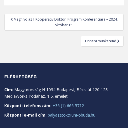
Bejegyzés
Meghívó az I. Kooperatív Doktori Program Konferenciára – 2024.
navigáció
október 15.
Ünnepi munkarend
ELÉRHETŐSÉG
Cím:
Magyarország H-1034 Budapest, Bécsi út 120-128.
MediaWorks Irodaház, 1,5. emelet
Központi telefonszám:
+36 (1) 666 5712
Központi e-mail cím:
palyazatok@uni-obuda.hu