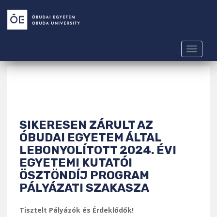
S
k
i
p
t
TOGGLE
o
m
a
i
n
c
SIKERESEN ZÁRULT AZ
o
ÓBUDAI EGYETEM ÁLTAL
n
LEBONYOLÍTOTT 2024. ÉVI
t
EGYETEMI KUTATÓI
e
n
ÖSZTÖNDÍJ PROGRAM
t
PÁLYÁZATI SZAKASZA
Tisztelt Pályázók és Érdeklődők!