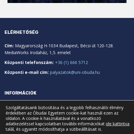
ELÉRHETŐSÉG
Cím:
Magyarország H-1034 Budapest, Bécsi út 120-128.
MediaWorks Irodaház, 1,5. emelet
Központi telefonszám:
+36 (1) 666 5712
Központi e-mail cím:
palyazatok@uni-obuda.hu
INFORMÁCIÓK
Impresszum
Szolgáltatásaink biztosítása és a legjobb felhasználói élmény
érdekében az Óbudai Egyetem cookie-kat használ ezen az
Pályázatindító űrlap
oldalon. A cookie-k használatával és a vonatkozó
adatkezeléssel kapcsolatban további információkat
ide kattintva
talál, és ugyanitt módosíthatja a sütibeállításait is.