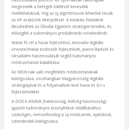
megnövelik a betegek túlélését kevesebb
mellékhatással, míg az új algoritmusok lehetővé teszik
az AP eszközök elterjedését. A kutatási feladatok
illeszkednek az Óbudai Egyetem stratégiai tervébe, és
elősegítik a tudományos produktivitás növekedését.
Másik fő cél a hazai fejlesztésű, innovatív digitális
orvostechnikai eszközök fejlesztését, piacra lépését és
társadalmi hasznosulását segítő tudományos
módszertanok kialakítása:
Az MDR-nak való megfelelés módszertanának
kidolgozása, összhangban Magyarország digitális
stratégiájával és a folyamatban levő hazai és EU-s
fejlesztésekkel
A DOE-k értékét (hatásosság, költség-hasznosság)
igazoló tudományos bizonyítékok előállításához
szükséges, nemzetközileg is új módszerek, ajánlások,
sztenderdek kidolgozása.