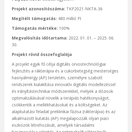
Projekt azonosítószáma:
TKP2021-NKTA-36
Megítélt támogatás:
480 millió Ft
Támogatás mértéke:
100%
Megvalósítás időtartama:
2022. 01. 01. – 2025. 06.
30.
Projekt rövid összefoglalója
A projekt egyik fő célja digitális orvostechnológiai
fejlesztés a rákterápia és a cukorbetegség mesterséges
hasnyálmirigy (AP) területén, személyre szabott
rendszerek kialakítása innovatív digitális modellezéssel
és irányítástechnikai módszerekkel, melyek a dózisok
optimalizálásával növelik a terápiás hatékonyságot,
csökkentik a mellékhatásokat és a költségeket. Az
alapkutatási feladat preklinikai fázisa (rákterápia) és az
alkalmazott kutatás (AP) megalapozzák olyan piaci
eszközök létrehozását, amelyek társadalmi
hasznosulása jelentős. Az optimalizált rákterápiák