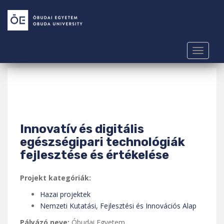
S
k
i
p
t
TOGGLE
o
m
a
i
n
c
Innovatív és digitális
o
egészségipari technológiák
n
fejlesztése és értékelése
t
e
n
Projekt kategóriák:
t
Hazai projektek
Nemzeti Kutatási, Fejlesztési és Innovációs Alap
Pályázó neve:
Óbudai Egyetem