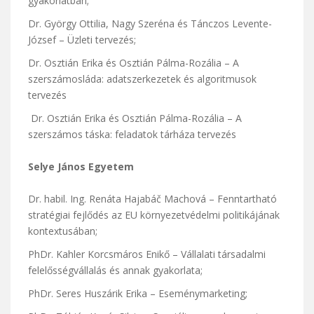
gyakorlatban;
Dr. György Ottilia, Nagy Szeréna és Tánczos Levente-
József – Üzleti tervezés;
Dr. Osztián Erika és Osztián Pálma-Rozália – A
szerszámosláda: adatszerkezetek és algoritmusok
tervezés
Dr. Osztián Erika és Osztián Pálma-Rozália – A
szerszámos táska: feladatok tárháza tervezés
Selye János Egyetem
Dr. habil. Ing. Renáta Hajabáč Machová – Fenntartható
stratégiai fejlődés az EU környezetvédelmi politikájának
kontextusában;
PhDr. Kahler Korcsmáros Enikő – Vállalati társadalmi
felelősségvállalás és annak gyakorlata;
PhDr. Seres Huszárik Erika – Eseménymarketing;