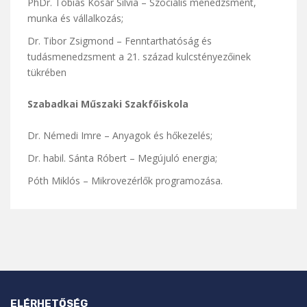
PhDr. Tóbiás Kosár Silvia – Szociális menedzsment,
munka és vállalkozás;
Dr. Tibor Zsigmond – Fenntarthatóság és
tudásmenedzsment a 21. század kulcstényezőinek
tükrében
Szabadkai Műszaki Szakfőiskola
Dr. Némedi Imre – Anyagok és hőkezelés;
Dr. habil. Sánta Róbert – Megújuló energia;
Póth Miklós – Mikrovezérlők programozása.
ELÉRHETŐSÉG