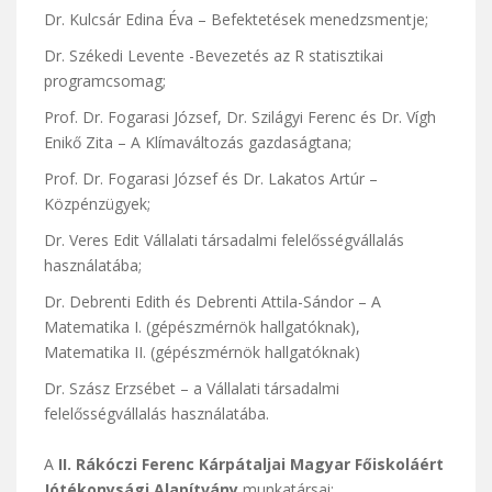
Dr. Kulcsár Edina Éva – Befektetések menedzsmentje;
Dr. Székedi Levente -Bevezetés az R statisztikai
programcsomag;
Prof. Dr. Fogarasi József, Dr. Szilágyi Ferenc és Dr. Vígh
Enikő Zita – A Klímaváltozás gazdaságtana;
Prof. Dr. Fogarasi József és Dr. Lakatos Artúr –
Közpénzügyek;
Dr. Veres Edit Vállalati társadalmi felelősségvállalás
használatába;
Dr. Debrenti Edith és Debrenti Attila-Sándor – A
Matematika I. (gépészmérnök hallgatóknak),
Matematika II. (gépészmérnök hallgatóknak)
Dr. Szász Erzsébet – a Vállalati társadalmi
felelősségvállalás használatába.
A
II. Rákóczi Ferenc Kárpátaljai Magyar Főiskoláért
Jótékonysági Alapítvány
munkatársai: