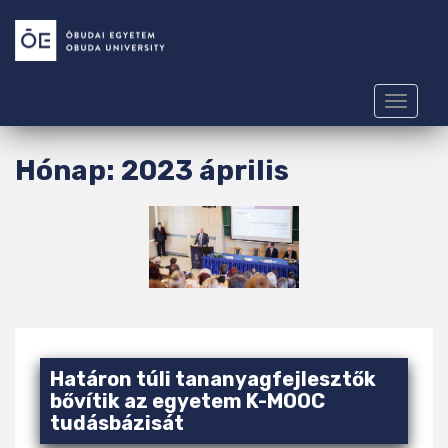
S
k
i
p
t
TOGGLE
o
m
Hónap:
2023 április
a
i
n
c
o
n
t
e
n
Határon túli tananyagfejlesztők
t
bővítik az egyetem K-MOOC
tudásbázisát