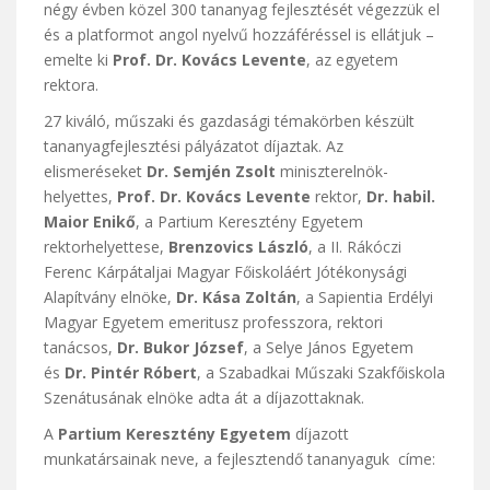
négy évben közel 300 tananyag fejlesztését végezzük el
és a platformot angol nyelvű hozzáféréssel is ellátjuk –
emelte ki
Prof. Dr. Kovács Levente
, az egyetem
rektora.
27 kiváló, műszaki és gazdasági témakörben készült
tananyagfejlesztési pályázatot díjaztak. Az
elismeréseket
Dr. Semjén Zsolt
miniszterelnök-
helyettes,
Prof. Dr. Kovács Levente
rektor,
Dr. habil.
Maior Enikő
, a Partium Keresztény Egyetem
rektorhelyettese,
Brenzovics László
, a II. Rákóczi
Ferenc Kárpátaljai Magyar Főiskoláért Jótékonysági
Alapítvány elnöke,
Dr. Kása Zoltán
, a Sapientia Erdélyi
Magyar Egyetem emeritusz professzora, rektori
tanácsos,
Dr. Bukor József
, a Selye János Egyetem
és
Dr. Pintér Róbert
, a Szabadkai Műszaki Szakfőiskola
Szenátusának elnöke adta át a díjazottaknak.
A
Partium Keresztény Egyetem
díjazott
munkatársainak neve, a fejlesztendő tananyaguk címe: