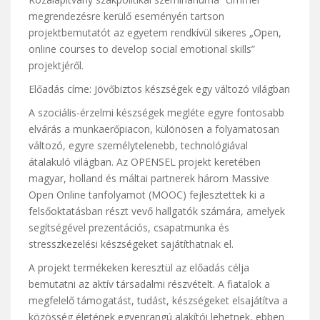
megrendezésre kerülő eseményén tartson
projektbemutatót az egyetem rendkívül sikeres „Open,
online courses to develop social emotional skills”
projektjéről.
Előadás címe: Jövőbiztos készségek egy változó világban
A szociális-érzelmi készségek megléte egyre fontosabb
elvárás a munkaerőpiacon, különösen a folyamatosan
változó, egyre személytelenebb, technológiával
átalakuló világban. Az OPENSEL projekt keretében
magyar, holland és máltai partnerek három Massive
Open Online tanfolyamot (MOOC) fejlesztettek ki a
felsőoktatásban részt vevő hallgatók számára, amelyek
segítségével prezentációs, csapatmunka és
stresszkezelési készségeket sajátíthatnak el.
A projekt termékeken keresztül az előadás célja
bemutatni az aktív társadalmi részvételt. A fiatalok a
megfelelő támogatást, tudást, készségeket elsajátítva a
közösség életének egyenrangú alakítói lehetnek, ebben