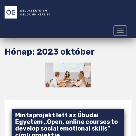
S
k
i
p
t
TOGGLE
o
m
Hónap:
2023 október
a
i
n
c
o
n
t
e
n
Mintaprojekt lett az Óbudai
t
Egyetem „Open, online courses to
develop social emotional skills”
című projektje