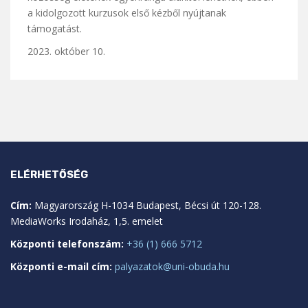
a kidolgozott kurzusok első kézből nyújtanak
támogatást.
2023. október 10.
ELÉRHETŐSÉG
Cím:
Magyarország H-1034 Budapest, Bécsi út 120-128.
MediaWorks Irodaház, 1,5. emelet
Központi telefonszám:
+36 (1) 666 5712
Központi e-mail cím:
palyazatok@uni-obuda.hu