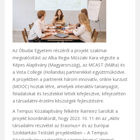
Az Óbudai Egyetem részéről a projekt szakmai
megvalósítást az Alba Regia Műszaki Kara végezte a
Képes Alapítvány (Magyarország), az MCAST (Málta) és
a Vista College (Hollandia) partnerekkel együttműködve.
A projektben a partnerek három innovatív, online kurzust
(MOOC) hoztak létre, amelyek interaktív tananyagot,
feladatokat és tesztekkel lettek kifejlesztve, kifejezetten
a társadalmi-érzelmi készségek fejlesztésére.
A Tempus Közalapítvány felkérte Ramirez Saroltát a
projekt koordinátorát, hogy 2023. 10. 11-én az „Aktív
társadalmi részvétel az Erasmus+ és az Európai
Szolidaritási Testület projektekben – A Tempus
Közalapítvány szakpolitikai szemináriuma” címmel