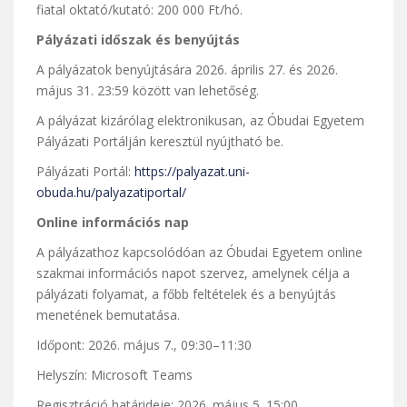
fiatal oktató/kutató: 200 000 Ft/hó.
Pályázati időszak és benyújtás
A pályázatok benyújtására 2026. április 27. és 2026.
május 31. 23:59 között van lehetőség.
A pályázat kizárólag elektronikusan, az Óbudai Egyetem
Pályázati Portálján keresztül nyújtható be.
Pályázati Portál:
https://palyazat.uni-
obuda.hu/palyazatiportal/
Online információs nap
A pályázathoz kapcsolódóan az Óbudai Egyetem online
szakmai információs napot szervez, amelynek célja a
pályázati folyamat, a főbb feltételek és a benyújtás
menetének bemutatása.
Időpont: 2026. május 7., 09:30–11:30
Helyszín: Microsoft Teams
Regisztráció határideje: 2026. május 5. 15:00