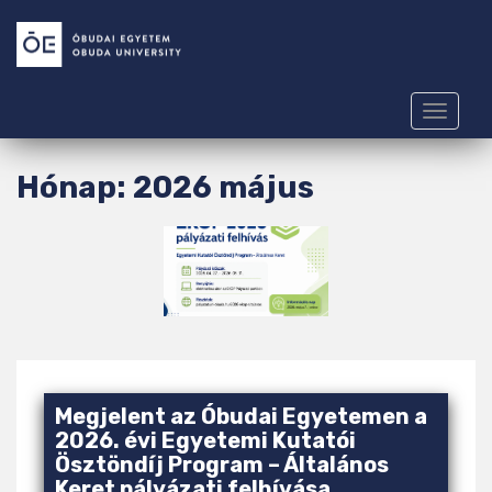
S
k
i
p
t
TOGGLE
o
m
Hónap:
2026 május
a
i
n
c
o
n
t
e
n
Megjelent az Óbudai Egyetemen a
t
2026. évi Egyetemi Kutatói
Ösztöndíj Program – Általános
Keret pályázati felhívása