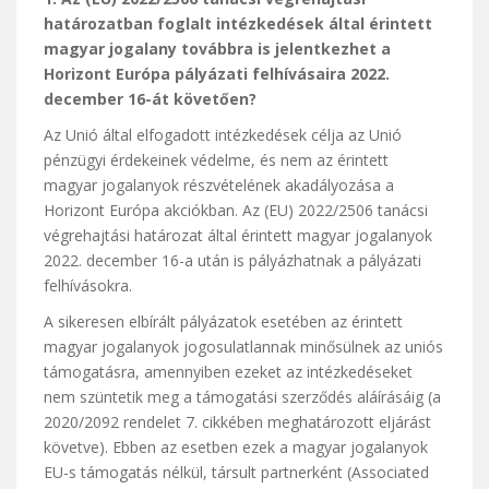
határozatban foglalt intézkedések által érintett
magyar jogalany továbbra is jelentkezhet a
Horizont Európa pályázati felhívásaira 2022.
december 16-át követően?
Az Unió által elfogadott intézkedések célja az Unió
pénzügyi érdekeinek védelme, és nem az érintett
magyar jogalanyok részvételének akadályozása a
Horizont Európa akciókban. Az (EU) 2022/2506 tanácsi
végrehajtási határozat által érintett magyar jogalanyok
2022. december 16-a után is pályázhatnak a pályázati
felhívásokra.
A sikeresen elbírált pályázatok esetében az érintett
magyar jogalanyok jogosulatlannak minősülnek az uniós
támogatásra, amennyiben ezeket az intézkedéseket
nem szüntetik meg a támogatási szerződés aláírásáig (a
2020/2092 rendelet 7. cikkében meghatározott eljárást
követve). Ebben az esetben ezek a magyar jogalanyok
EU-s támogatás nélkül, társult partnerként (Associated