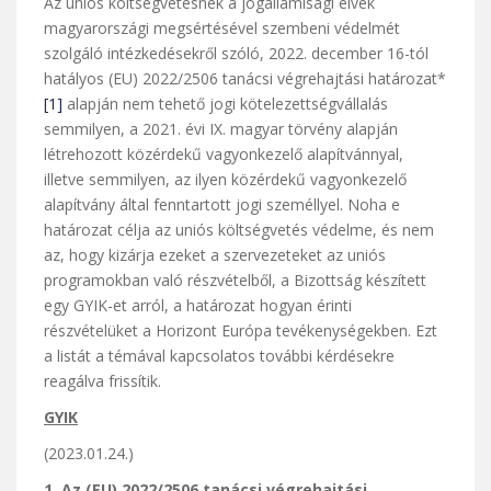
Az uniós költségvetésnek a jogállamisági elvek
magyarországi megsértésével szembeni védelmét
szolgáló intézkedésekről szóló, 2022. december 16-tól
hatályos (EU) 2022/2506 tanácsi végrehajtási határozat*
[1]
alapján nem tehető jogi kötelezettségvállalás
semmilyen, a 2021. évi IX. magyar törvény alapján
létrehozott közérdekű vagyonkezelő alapítvánnyal,
illetve semmilyen, az ilyen közérdekű vagyonkezelő
alapítvány által fenntartott jogi személlyel. Noha e
határozat célja az uniós költségvetés védelme, és nem
az, hogy kizárja ezeket a szervezeteket az uniós
programokban való részvételből, a Bizottság készített
egy GYIK-et arról, a határozat hogyan érinti
részvételüket a Horizont Európa tevékenységekben. Ezt
a listát a témával kapcsolatos további kérdésekre
reagálva frissítik.
GYIK
(2023.01.24.)
1. Az (EU) 2022/2506 tanácsi végrehajtási