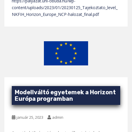
https://palyazat.uni-obuda.hu/wp-
content/uploads/2023/01/20230125_Tajekoztato_level_
NKFIH_Horizon_Europe_NCP-halozat_final.pdf
Modellváltó egyetemek a Horizont
Európa programban
január 25, 2023
admin