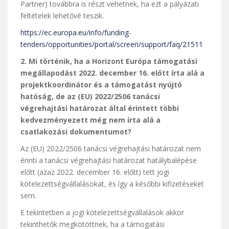
Partner) továbbra is részt vehetnek, ha ezt a pályázati
feltételek lehetővé teszik.
https://ec.europa.eu/info/funding-
tenders/opportunities/portal/screen/support/faq/21511
2. Mi történik, ha a Horizont Európa támogatási
megállapodást 2022. december 16. előtt írta alá a
projektkoordinátor és a támogatást nyújtó
hatóság, de az (EU) 2022/2506 tanácsi
végrehajtási határozat által érintett többi
kedvezményezett még nem írta alá a
csatlakozási dokumentumot?
Az (EU) 2022/2506 tanácsi végrehajtási határozat nem
érinti a tanácsi végrehajtási határozat hatálybalépése
előtt (azaz 2022. december 16. előtt) tett jogi
kötelezettségvállalásokat, és így a későbbi kifizetéseket
sem.
E tekintetben a jogi kötelezettségvállalások akkor
tekinthetők megkötöttnek, ha a támogatási