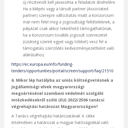
új résztvevőt kell javasolnia a feladatok átvételére.
Ha a kilépés vagy a társult partner (Associated
partner) szerepre változtatás miatt a konzorcium
már nem felel meg a jogosultsági feltételeknek, a
pályázat csak akkor tekinthető támogathatónak,
ha a konzorcium további jogosult szervezetet
(szükség szerint egyet vagy többet) vesz fel a
támogatási szerződés kedvezményezettként való
aláírásához.
https://ec.europa.eu/info/funding-
tenders/opportunities/portal/screen/support/faq/21510
6. Mikor lép hatályba az uniós költségvetésnek a
jogállamisági elvek magyarországi
megsértésével szembeni védelmét szolgáló
intézkedésekről szóló (EU) 2022/2506 tanácsi
végrehajtási határozat Magyarországon?
A Tanács végrehajtási határozatának 4. cikke
értelmében a határozat a magyar hatóságokkal való