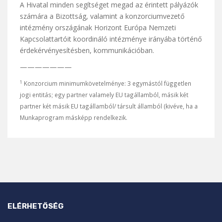
A Hivatal minden segítséget megad az érintett pályázók
számára a Bizottság, valamint a konzorciumvezető
intézmény országának Horizont Európa Nemzeti
Kapcsolattartóit koordináló intézménye irányába történő
érdekérvényesítésben, kommunikációban.
———————
1
Konzorcium minimumkövetelménye: 3 egymástól független
jogi entitás; egy partner valamely EU tagállamból, másik két
partner két másik EU tagállamból/ társult államból (kivéve, ha a
Munkaprogram másképp rendelkezik.
ELÉRHETŐSÉG