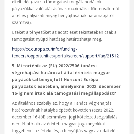
eltelt időt (azaz a támogatási megállapodások
pályázókkal való aláírásának maximális időintervallumát
a teljes pályázati anyag benyújtásának határnapjától
számítva).
Ezeket a tényezőket az adott eset tekintetében csak a
támogatást nyújtó hatóság határozhatja meg.
https://ec.europa.eu/info/funding-
tenders/opportunities/portal/screen/support/faq/21512
5. Mi történik az (EU) 2022/2506 tanácsi
végrehajtási határozat által érintett magyar
pályázókkal benyújtott Horizont Európa
pályázatok esetében, amelyeknél 2022. december
16-ig nem írtak alá támogatási megállapodást?
Az általános szabály az, hogy a Tanács végrehajtási
határozatának hatálybalépését követően (azaz 2022.
december 16-tól) semmilyen jogi kötelezettségvállalás
nem írható alá az érintett magyar jogalanyokkal,
függetlenül az értékelés, a benyújtás vagy az odaítélési