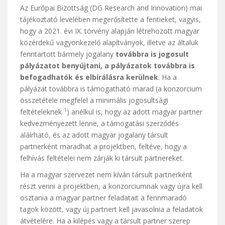
Az Európai Bizottság (DG Research and Innovation) mai
tájékoztató levelében megerősítette a fentieket, vagyis,
hogy a 2021. évi IX. törvény alapján létrehozott magyar
közérdekű vagyonkezelő alapítványok, illetve az általuk
fenntartott bármely jogalany
továbbra is jogosult
pályázatot benyújtani, a pályázatok továbbra is
befogadhatók és elbírálásra kerülnek
. Ha a
pályázat továbbra is támogatható marad (a konzorcium
összetétele megfelel a minimális jogosultsági
1
feltételeknek
) anélkül is, hogy az adott magyar partner
kedvezményezett lenne, a támogatási szerződés
aláírható, és az adott magyar jogalany társult
partnerként maradhat a projektben, feltéve, hogy a
felhívás feltételei nem zárják ki társult partnereket.
Ha a magyar szervezet nem kíván társult partnerként
részt venni a projektben, a konzorciumnak vagy újra kell
osztania a magyar partner feladatait a fennmaradó
tagok között, vagy új partnert kell javasolnia a feladatok
átvételére. Ha a kilépés vagy a társult partner szerep