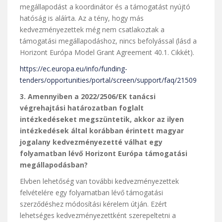
megállapodást a koordinátor és a támogatást nyújtó
hatóság is aláírta. Az a tény, hogy más
kedvezményezettek még nem csatlakoztak a
támogatási megállapodáshoz, nincs befolyással (lásd a
Horizont Európa Model Grant Agreement 40.1. Cikkét).
https://ec.europa.eu/info/funding-
tenders/opportunities/portal/screen/support/faq/21509
3. Amennyiben a 2022/2506/EK tanácsi
végrehajtási határozatban foglalt
intézkedéseket megszüntetik, akkor az ilyen
intézkedések által korábban érintett magyar
jogalany kedvezményezetté válhat egy
folyamatban lévő Horizont Európa támogatási
megállapodásban?
Elvben lehetőség van további kedvezményezettek
felvételére egy folyamatban lévő támogatási
szerződéshez módosítási kérelem útján. Ezért
lehetséges kedvezményezettként szerepeltetni a