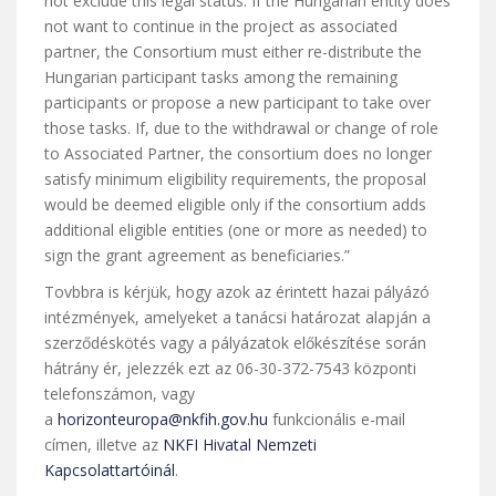
not exclude this legal status. If the Hungarian entity does
not want to continue in the project as associated
partner, the Consortium must either re-distribute the
Hungarian participant tasks among the remaining
participants or propose a new participant to take over
those tasks. If, due to the withdrawal or change of role
to Associated Partner, the consortium does no longer
satisfy minimum eligibility requirements, the proposal
would be deemed eligible only if the consortium adds
additional eligible entities (one or more as needed) to
sign the grant agreement as beneficiaries.”
Tovbbra is kérjük, hogy azok az érintett hazai pályázó
intézmények, amelyeket a tanácsi határozat alapján a
szerződéskötés vagy a pályázatok előkészítése során
hátrány ér, jelezzék ezt az 06-30-372-7543 központi
telefonszámon, vagy
a
horizonteuropa@nkfih.gov.hu
funkcionális e-mail
címen, illetve az
NKFI Hivatal Nemzeti
Kapcsolattartóinál
.