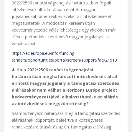
2022/2506 tanácsi végrehajtási határozatban foglalt
intézkedések által korábban érintett magyar
jogalanyokat, amennyiben ezeket az intézkedéseket
megszüntették. A módosítási kérelem útján
kedvezményezetté válás lehetősége egy akcióban már
társult partnerként részt vevő magyar jogalanyra is
vonatkozhat.
https://ec.europa.eu/info/funding-
tenders/opportunities/portal/screen/support/faq/21513
4. Ha a 2022/2506 tanácsi végrehajtási
határozatban meghatározott intézkedések által
érintett magyar jogalany a támogatási szerződés
aláírásakor nem válhat a Horizont Európa projekt
kedvezményezettjévé, elhalasztható-e az aláírás
az intézkedések megszüntetéséig?
Számos tényező határozza meg a támogatási szerződés
aláírásának időpontját, beleértve a költségvetés
rendelkezésre állását és az ún. támogatás aláírásáig