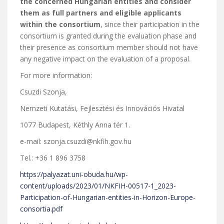
the concerned
Hungarian entities and
consider
them as full partners and
eligible applicants
within
the consortium
, since their participation in the
consortium is granted during the evaluation
phase and
their presence as consortium member should not have
any negative impact on the
evaluation of a proposal.
For more information:
Csuzdi Szonja,
Nemzeti Kutatási, Fejlesztési és Innovációs Hivatal
1077 Budapest, Kéthly Anna tér 1.
e-mail: szonja.csuzdi@nkfih.gov.hu
Tel.: +36 1 896 3758
https://palyazat.uni-obuda.hu/wp-
content/uploads/2023/01/NKFIH-00517-1_2023-
Participation-of-Hungarian-entities-in-Horizon-Europe-
consortia.pdf