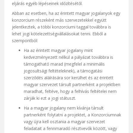
eljárás egyéb lépéseinek időzítésétől.
Abban az esetben, ha az érintett magyar jogalanyok egy
konzorcium részeként más szervezetekkel együtt
jelentkeztek, a többi konzorciumi taggal továbbra is
lehet jogi kötelezettségvállalásokat tenni. Ebből a
szempontból:
Ha az érintett magyar jogalany mint
kedvezményezett nélkül a pályázat továbbra is
támogatható marad (megfelel a minimális
jogosultsági feltételeknek), a támogatási
szerződés aláírására sor kerülhet és az érintett
magyar szervezet társult partnerként a projektben
maradhat, feltéve, hogy a felhívás feltételei nem
zárják ki ezt a jogi státuszt.
Ha a magyar jogalany nem kívánja társult
partnerként folytatni a projektet, a Konzorciumnak
vagy újra kell osztania a magyar szervezet
feladatait a fennmaradó résztvevők között, vagy