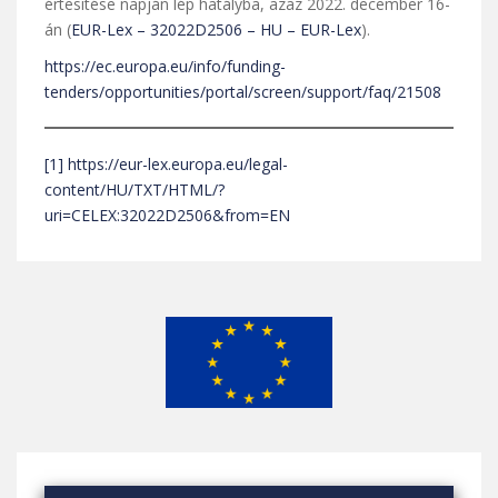
értesítése napján lép hatályba, azaz 2022. december 16-
án (
EUR-Lex – 32022D2506 – HU – EUR-Lex
).
https://ec.europa.eu/info/funding-
tenders/opportunities/portal/screen/support/faq/21508
[1]
https://eur-lex.europa.eu/legal-
content/HU/TXT/HTML/?
uri=CELEX:32022D2506&from=EN