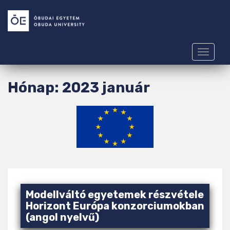
S
k
i
p
t
TOGGLE
o
m
Hónap:
2023 január
a
i
n
c
o
n
t
e
n
Modellváltó egyetemek részvétele
t
Horizont Európa konzorciumokban
(angol nyelvű)